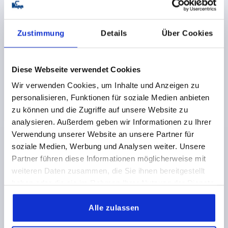
FARBE GRUNDKÖRPER=LICHTGRAU RAL 7035
HÖHE=91
EINBAULÄNGE=109
LÄNGE=130
Zustimmung
Details
Über Cookies
TRAGKRAFT N =625
FORM=A
A1=118
B=49,5
H1=79
H2=68,5
T=16
X=110
X1=118
Y=70,5
Y1=79
Bestellnummer:
K1795.07911812
Diese Webseite verwendet Cookies
Wir verwenden Cookies, um Inhalte und Anzeigen zu
26,89 €
DETAILS
zzgl. MwSt.
personalisieren, Funktionen für soziale Medien anbieten
zzgl. Versandkosten
zu können und die Zugriffe auf unsere Website zu
analysieren. Außerdem geben wir Informationen zu Ihrer
Verwendung unserer Website an unsere Partner für
PRODUKTDETAILS
soziale Medien, Werbung und Analysen weiter. Unsere
Partner führen diese Informationen möglicherweise mit
CAD
weiteren Daten zusammen, die Sie ihnen bereitgestellt
haben oder die sie im Rahmen Ihrer Nutzung der Dienste
gesammelt haben.
DOWNLOADS
Alle zulassen