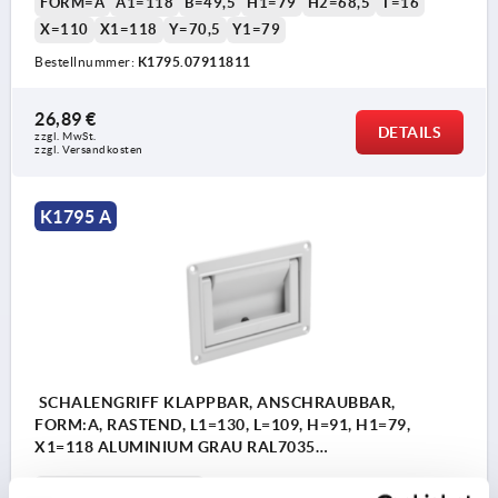
FORM=A
A1=118
B=49,5
H1=79
H2=68,5
T=16
X=110
X1=118
Y=70,5
Y1=79
Bestellnummer:
K1795.07911811
26,89 €
DETAILS
zzgl. MwSt.
zzgl. Versandkosten
1) für Senkschrauben M4
K1795 A
SCHALENGRIFF KLAPPBAR, ANSCHRAUBBAR,
FORM:A, RASTEND, L1=130, L=109, H=91, H1=79,
X1=118 ALUMINIUM GRAU RAL7035
PULVERBESCHICHTET
FORM-TYP=RASTEND