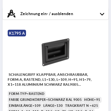
Zeichnung ein- / ausblenden
K1795 A
SCHALENGRIFF KLAPPBAR, ANSCHRAUBBAR,
FORM:A, RASTEND, L1=130, L=109, H=91, H1=79,
X1=118 ALUMINIUM SCHWARZ RAL9005
PULVERBESCHICHTET
FORM-TYP=RASTEND
FARBE GRUNDKÖRPER=SCHWARZ RAL 9005
HÖHE=91
EINBAULÄNGE=109
LÄNGE=130
TRAGKRAFT N =625