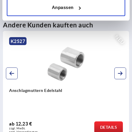
Anpassen
Andere Kunden kauften auch
NEU
K2526
Montageflansche Edelstahl
ab
37,77 €
ILS
DET
zzgl. MwSt.
zzgl. Versandkosten