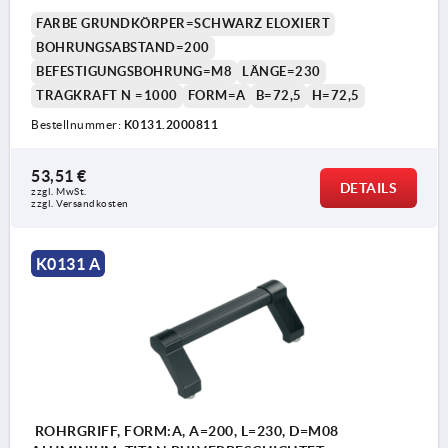
FARBE GRUNDKÖRPER=SCHWARZ ELOXIERT
BOHRUNGSABSTAND=200
BEFESTIGUNGSBOHRUNG=M8
LÄNGE=230
TRAGKRAFT N =1000
FORM=A
B=72,5
H=72,5
Bestellnummer:
K0131.2000811
53,51 €
DETAILS
zzgl. MwSt.
zzgl. Versandkosten
K0131 A
ROHRGRIFF, FORM:A, A=200, L=230, D=M08