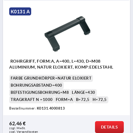
K0131 A
ROHRGRIFF, FORM:A, A=400, L=430, D=M08
ALUMINIUM, NATUR ELOXIERT, KOMP:EDELSTAHL
FARBE GRUNDKÖRPER=NATUR ELOXIERT
BOHRUNGSABSTAND=400
BEFESTIGUNGSBOHRUNG=M8
LÄNGE=430
TRAGKRAFT N =1000
FORM=A
B=72,5
H=72,5
Bestellnummer:
K0131.4000813
62,46 €
DETAILS
zzgl. MwSt.
zzgl. Versandkosten