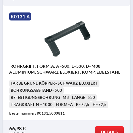
K0131 A
ROHRGRIFF, FORM:A, A=500, L=530, D=M08
ALUMINIUM, SCHWARZ ELOXIERT, KOMP:EDELSTAHL
FARBE GRUNDKÖRPER=SCHWARZ ELOXIERT
BOHRUNGSABSTAND=500
BEFESTIGUNGSBOHRUNG=M8
LÄNGE=530
TRAGKRAFT N =1000
FORM=A
B=72,5
H=72,5
Bestellnummer:
K0131.5000811
66,98 €
DETAILS