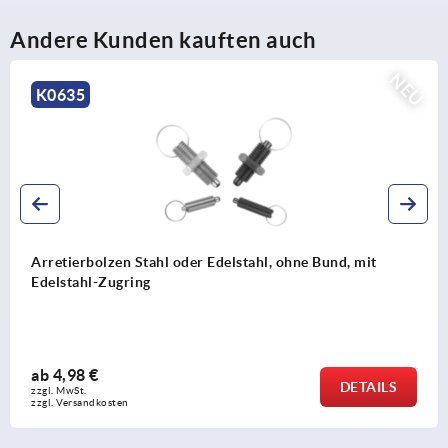
Andere Kunden kauften auch
U
N
K2407
Arretierbolzen Stahl oder Edelstahl, kurze Ausführung,
mit Gewindezapfen
ab
6,62 €
DETAILS
zzgl. MwSt.
zzgl. Versandkosten