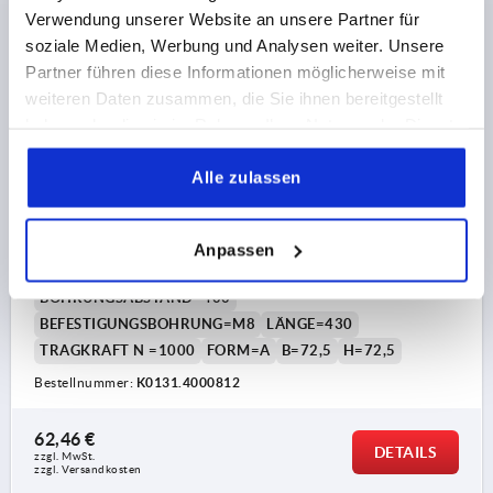
Verwendung unserer Website an unsere Partner für
soziale Medien, Werbung und Analysen weiter. Unsere
Partner führen diese Informationen möglicherweise mit
weiteren Daten zusammen, die Sie ihnen bereitgestellt
haben oder die sie im Rahmen Ihrer Nutzung der Dienste
gesammelt haben.
ROHRGRIFF, FORM:A, A=400, L=430, D=M08
Alle zulassen
ALUMINIUM, TITAN PULVERBESCHICHTET,
KOMP:EDELSTAHL
Anpassen
FARBE GRUNDKÖRPER=TITANFARBEN
PULVERBESCHICHTET
BOHRUNGSABSTAND=400
BEFESTIGUNGSBOHRUNG=M8
LÄNGE=430
TRAGKRAFT N =1000
FORM=A
B=72,5
H=72,5
Bestellnummer:
K0131.4000812
62,46 €
DETAILS
zzgl. MwSt.
zzgl. Versandkosten