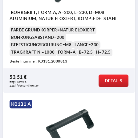
ROHRGRIFF, FORM:A, A=200, L=230, D=M08
ALUMINIUM, NATUR ELOXIERT, KOMP:EDELSTAHL
FARBE GRUNDKÖRPER=NATUR ELOXIERT
BOHRUNGSABSTAND=200
BEFESTIGUNGSBOHRUNG=M8
LÄNGE=230
TRAGKRAFT N =1000
FORM=A
B=72,5
H=72,5
Bestellnummer:
K0131.2000813
53,51 €
DETAILS
zzgl. MwSt.
zzgl. Versandkosten
K0131 A