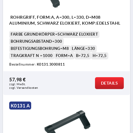
ROHRGRIFF, FORM:A, A=300, L=330, D=M08
ALUMINIUM, SCHWARZ ELOXIERT, KOMP:EDELSTAHL
FARBE GRUNDKÖRPER=SCHWARZ ELOXIERT
BOHRUNGSABSTAND=300
BEFESTIGUNGSBOHRUNG=M8
LÄNGE=330
TRAGKRAFT N =1000
FORM=A
B=72,5
H=72,5
Bestellnummer:
K0131.3000811
57,98 €
DETAILS
zzgl. MwSt.
zzgl. Versandkosten
K0131 A