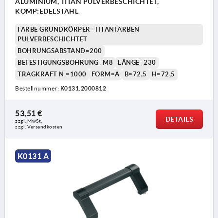
ALUMINIUM, TITAN PULVERBESCHICHTET,
KOMP:EDELSTAHL
FARBE GRUNDKÖRPER=TITANFARBEN
PULVERBESCHICHTET
BOHRUNGSABSTAND=200
BEFESTIGUNGSBOHRUNG=M8
LÄNGE=230
TRAGKRAFT N =1000
FORM=A
B=72,5
H=72,5
Bestellnummer:
K0131.2000812
53,51 €
DETAILS
zzgl. MwSt.
zzgl. Versandkosten
K0131 A