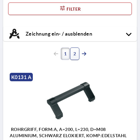
FILTER
Zeichnung ein- / ausblenden
1
2
K0131 A
ROHRGRIFF, FORM:A, A=200, L=230, D=M08
ALUMINIUM, SCHWARZ ELOXIERT, KOMP:EDELSTAHL