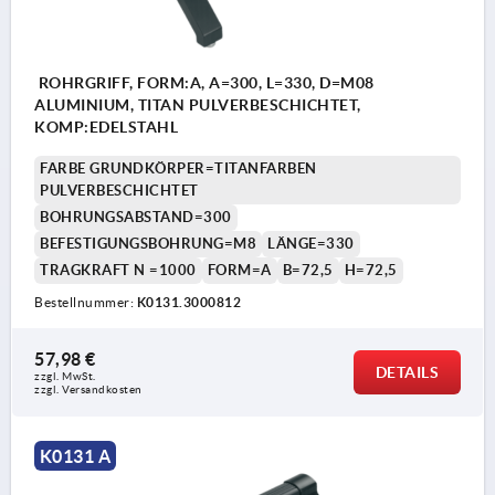
ROHRGRIFF, FORM:A, A=300, L=330, D=M08
ALUMINIUM, TITAN PULVERBESCHICHTET,
KOMP:EDELSTAHL
FARBE GRUNDKÖRPER=TITANFARBEN
PULVERBESCHICHTET
BOHRUNGSABSTAND=300
BEFESTIGUNGSBOHRUNG=M8
LÄNGE=330
TRAGKRAFT N =1000
FORM=A
B=72,5
H=72,5
Bestellnummer:
K0131.3000812
57,98 €
DETAILS
zzgl. MwSt.
zzgl. Versandkosten
K0131 A