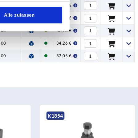
500
35,62 €
Alle zulassen
500
38,59 €
500
32,28 €
500
34,26 €
500
37,05 €
K1858