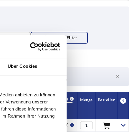
Über Cookies
Lieferzeit auf Anfrage
Derzeit nicht auf Lager
 Medien anbieten zu können
Verfügbarkeit
CAD
Menge
Bestellen
hrer Verwendung unserer
kraft N
Preis
 führen diese Informationen
ie im Rahmen Ihrer Nutzung
500
33,51 €