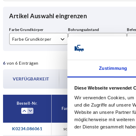
Artikel Auswahl eingrenzen
Farbe Grundkörper
A
D
natur eloxiert
86
M
6
von 6 Einträgen
schwarz eloxiert
100
Zustimmung
Die Verfügbarkeiten werden in regelmä
120
VERFÜGBARKEIT
Im finalen Schritt vor Abschluss Ihrer 
Versanddatum.
Diese Webseite verwendet 
Wir verwenden Cookies, um I
Bestell-Nr.
und die Zugriffe auf unsere 
Farbe Grundkörper
A
Website an unsere Partner fü
möglicherweise mit weiteren
der Dienste gesammelt habe
K0234.086061
schwarz eloxiert
86