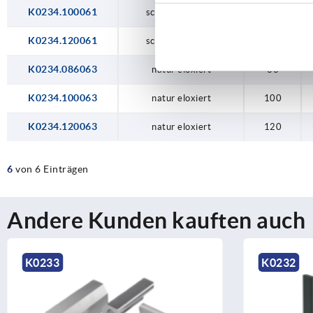
K0234.100061
schwarz eloxiert
100
K0234.120061
schwarz eloxiert
120
K0234.086063
natur eloxiert
86
K0234.100063
natur eloxiert
100
K0234.120063
natur eloxiert
120
6
von 6 Einträgen
Andere Kunden kauften auch
K0232
K1855