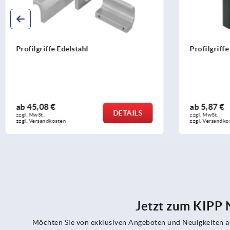
Profilgriffe Aluminium geriffelt
Niederzugs
wirkend mi
ab
5,87 €
ab
255,36
DETAILS
zzgl. MwSt.
zzgl. MwSt.
zzgl. Versandkosten
zzgl. Versandk
Jetzt zum KIPP
Möchten Sie von exklusiven Angeboten und Neuigkeiten al