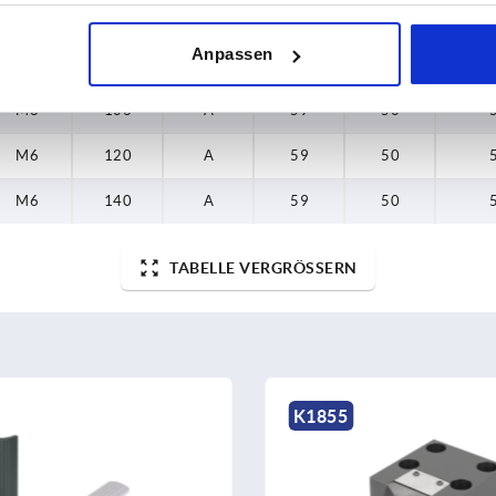
M6
120
A
59
50
Anpassen
M6
140
A
59
50
M6
106
A
59
50
M6
120
A
59
50
M6
140
A
59
50
TABELLE VERGRÖSSERN
K1854