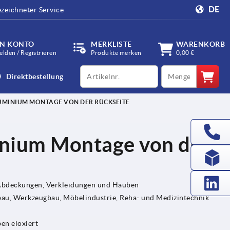
DE
zeichneter Service
IN KONTO
MERKLISTE
WARENKORB
lden / Registrieren
Produkte merken
0,00 €
productCode
qty
Direktbestellung
UMINIUM MONTAGE VON DER RÜCKSEITE
minium Montage von der
 Abdeckungen, Verkleidungen und Hauben
u, Werkzeugbau, Möbelindustrie, Reha- und Medizintechnik
en eloxiert