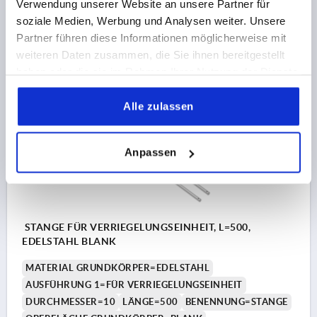
Verwendung unserer Website an unsere Partner für
Bestellnummer:
K2097.900750
soziale Medien, Werbung und Analysen weiter. Unsere
Partner führen diese Informationen möglicherweise mit
56,92 €
weiteren Daten zusammen, die Sie ihnen bereitgestellt
DETAILS
zzgl. MwSt.
zzgl. Versandkosten
haben oder die sie im Rahmen Ihrer Nutzung der Dienste
gesammelt haben.
Alle zulassen
K2097
Anpassen
STANGE FÜR VERRIEGELUNGSEINHEIT, L=500,
EDELSTAHL BLANK
MATERIAL GRUNDKÖRPER=EDELSTAHL
AUSFÜHRUNG 1=FÜR VERRIEGELUNGSEINHEIT
DURCHMESSER=10
LÄNGE=500
BENENNUNG=STANGE