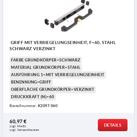
GRIFF MIT VERRIEGELUNGSEINHEIT, F=60, STAHL
SCHWARZ VERZINKT
FARBE GRUNDKÖRPER=SCHWARZ
MATERIAL GRUNDKÖRPER=STAHL
AUSFÜHRUNG 1=MIT VERRIEGELUNGSEINHEIT
BENENNUNG=GRIFF
OBERFLÄCHE GRUNDKÖRPER=VERZINKT
DRUCKKRAFT (N)=60
Bestellnummer:
K2097.060
60,97 €
DETAILS
zzgl. MwSt.
zzgl. Versandkosten
Kunde stellt M10-Stange