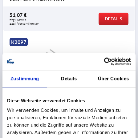
51,07 €
DETAILS
zzgl. MwSt.
zzgl. Versandkosten
K2097
Zustimmung
Details
Über Cookies
STANGE FÜR VERRIEGELUNGSEINHEIT, L=750, STAHL
VERZINKT
Diese Webseite verwendet Cookies
Wir verwenden Cookies, um Inhalte und Anzeigen zu
MATERIAL GRUNDKÖRPER=STAHL
personalisieren, Funktionen für soziale Medien anbieten
AUSFÜHRUNG 1=FÜR VERRIEGELUNGSEINHEIT
zu können und die Zugriffe auf unsere Website zu
DURCHMESSER=10
LÄNGE=750
BENENNUNG=STANGE
analysieren. Außerdem geben wir Informationen zu Ihrer
OBERFLÄCHE GRUNDKÖRPER=VERZINKT