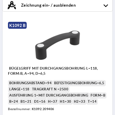
Zeichnung ein- / ausblenden
K1092 B
BÜGELGRIFF MIT DURCHGANGSBOHRUNG L=118,
FORM:B, A=94, D=6,5
BOHRUNGSABSTAND=94
BEFESTIGUNGSBOHRUNG=6,5
LÄNGE=118
TRAGKRAFT N =2500
AUSFÜHRUNG 1=MIT DURCHGANGSBOHRUNG
FORM=B
B=24
B1=21
D1=16
H=37
H1=30
H2=33
T=14
Bestellnummer:
K1092.209406