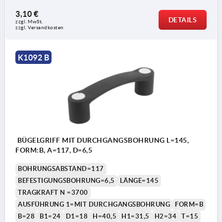
3,10 €
DETAILS
zzgl. MwSt.
zzgl. Versandkosten
K1092 B
BÜGELGRIFF MIT DURCHGANGSBOHRUNG L=145,
FORM:B, A=117, D=6,5
BOHRUNGSABSTAND=117
BEFESTIGUNGSBOHRUNG=6,5
LÄNGE=145
TRAGKRAFT N =3700
AUSFÜHRUNG 1=MIT DURCHGANGSBOHRUNG
FORM=B
B=28
B1=24
D1=18
H=40,5
H1=31,5
H2=34
T=15