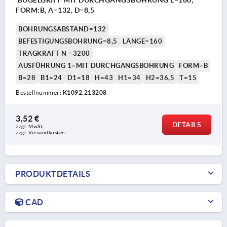
FORM:B, A=132, D=8,5
BOHRUNGSABSTAND=132
BEFESTIGUNGSBOHRUNG=8,5
LÄNGE=160
TRAGKRAFT N =3200
AUSFÜHRUNG 1=MIT DURCHGANGSBOHRUNG
FORM=B
B=28
B1=24
D1=18
H=43
H1=34
H2=36,5
T=15
Bestellnummer:
K1092.213208
3,52 €
DETAILS
zzgl. MwSt.
zzgl. Versandkosten
PRODUKTDETAILS
CAD