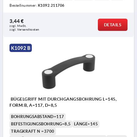
Bestellnummer:
K1092.211706
3,44 €
DETAILS
zzgl. MwSt.
zzgl. Versandkosten
K1092 B
BÜGELGRIFF MIT DURCHGANGSBOHRUNG L=145,
FORM:B, A=117, D=8,5
BOHRUNGSABSTAND=117
BEFESTIGUNGSBOHRUNG=8,5
LÄNGE=145
TRAGKRAFT N =3700