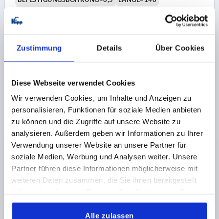
TRAGKRAFT N =2900
AUSFÜHRUNG 1=MIT DURCHGANGSBOHRUNG
FORM=B
B=28
B1=24
D1=18
H=40,5
H1=31,5
H2=34
T=15
Zustimmung
Details
Über Cookies
Bestellnummer:
K1092.212006
3,44 €
DETAILS
Diese Webseite verwendet Cookies
zzgl. MwSt.
zzgl. Versandkosten
Wir verwenden Cookies, um Inhalte und Anzeigen zu
personalisieren, Funktionen für soziale Medien anbieten
K1092 B
zu können und die Zugriffe auf unsere Website zu
analysieren. Außerdem geben wir Informationen zu Ihrer
Verwendung unserer Website an unsere Partner für
soziale Medien, Werbung und Analysen weiter. Unsere
Partner führen diese Informationen möglicherweise mit
weiteren Daten zusammen, die Sie ihnen bereitgestellt
haben oder die sie im Rahmen Ihrer Nutzung der Dienste
BÜGELGRIFF MIT DURCHGANGSBOHRUNG L=148,
gesammelt haben.
FORM:B, A=120, D=8,5
Alle zulassen