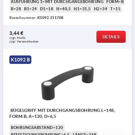
AUSFÜHRUNG 1=MIT DURCHGANGSBOHRUNG
FORM=B
B=28
B1=24
D1=18
H=40,5
H1=31,5
H2=34
T=15
Bestellnummer:
K1092.211708
3,44 €
DETAILS
zzgl. MwSt.
zzgl. Versandkosten
K1092 B
BÜGELGRIFF MIT DURCHGANGSBOHRUNG L=148,
FORM:B, A=120, D=6,5
BOHRUNGSABSTAND=120
BEFESTIGUNGSBOHRUNG=6,5
LÄNGE=148