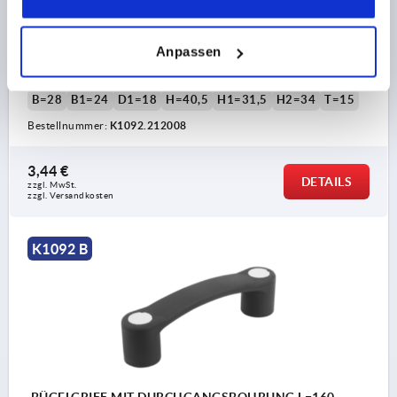
BOHRUNGSABSTAND=120
BEFESTIGUNGSBOHRUNG=8,5
LÄNGE=148
Anpassen
TRAGKRAFT N =2900
AUSFÜHRUNG 1=MIT DURCHGANGSBOHRUNG
FORM=B
B=28
B1=24
D1=18
H=40,5
H1=31,5
H2=34
T=15
Bestellnummer:
K1092.212008
3,44 €
DETAILS
zzgl. MwSt.
zzgl. Versandkosten
K1092 B
BÜGELGRIFF MIT DURCHGANGSBOHRUNG L=160,