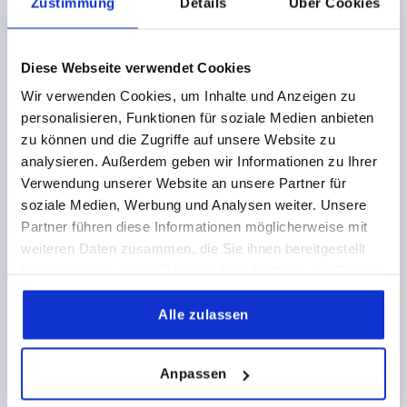
Zustimmung
Details
Über Cookies
DETAILS
zzgl. MwSt.
zzgl. Versandkosten
Diese Webseite verwendet Cookies
K0208
Wir verwenden Cookies, um Inhalte und Anzeigen zu
personalisieren, Funktionen für soziale Medien anbieten
zu können und die Zugriffe auf unsere Website zu
analysieren. Außerdem geben wir Informationen zu Ihrer
Verwendung unserer Website an unsere Partner für
soziale Medien, Werbung und Analysen weiter. Unsere
BÜGELGRIFF, A=200, L=208, D=M05x10, H=40,
Partner führen diese Informationen möglicherweise mit
EDELSTAHL 1.4404 HALBGLÄNZEND GLEITGESCHL.
weiteren Daten zusammen, die Sie ihnen bereitgestellt
haben oder die sie im Rahmen Ihrer Nutzung der Dienste
TRAGKRAFT N =1000
BOHRUNGSABSTAND=200
B=12
gesammelt haben.
BEFESTIGUNGSBOHRUNG=M5X10
LÄNGE=208
H=40
Alle zulassen
B1=8
T=10
Bestellnummer:
K0208.20005
Anpassen
23,73 €
DETAILS
zzgl. MwSt.