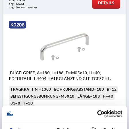
DETAILS
zzgl. MwSt.
zzgl. Versandkosten
K0208
BÜGELGRIFF, A=180, L=188, D=M05x10, H=40,
EDELSTAHL 1.4404 HALBGLÄNZEND GLEITGESCHL.
TRAGKRAFT N =1000
BOHRUNGSABSTAND=180
B=12
BEFESTIGUNGSBOHRUNG=M5X10
LÄNGE=188
H=40
B1=8
T=10
Bestellnummer:
K0208.18005
22,23 €