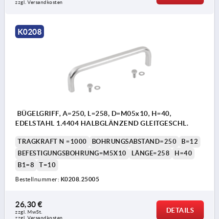
zzgl. Versandkosten
K0208
BÜGELGRIFF, A=250, L=258, D=M05x10, H=40,
EDELSTAHL 1.4404 HALBGLÄNZEND GLEITGESCHL.
TRAGKRAFT N =1000
BOHRUNGSABSTAND=250
B=12
BEFESTIGUNGSBOHRUNG=M5X10
LÄNGE=258
H=40
B1=8
T=10
Bestellnummer:
K0208.25005
26,30 €
DETAILS
zzgl. MwSt.
zzgl. Versandkosten