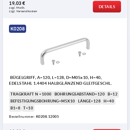
19,03 €
DETAILS
zzgl. MwSt.
zzgl. Versandkosten
K0208
BÜGELGRIFF, A=120, L=128, D=M05x10, H=40,
EDELSTAHL 1.4404 HALBGLÄNZEND GLEITGESCHL.
TRAGKRAFT N =1000
BOHRUNGSABSTAND=120
B=12
BEFESTIGUNGSBOHRUNG=M5X10
LÄNGE=128
H=40
B1=8
T=10
Bestellnummer:
K0208.12005