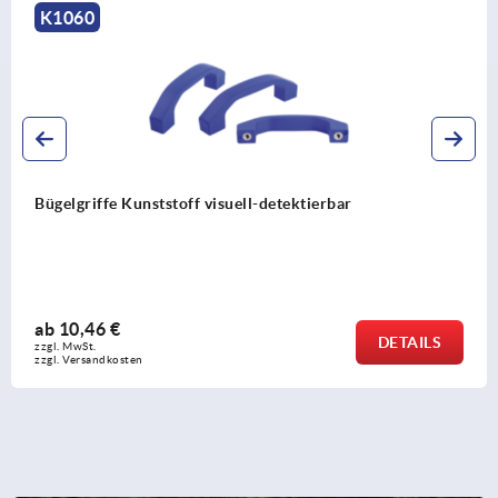
K0189
Bügelgriffe Kunststoff schmal
ab
2,61 €
LS
DETA
zzgl. MwSt.
zzgl. Versandkosten