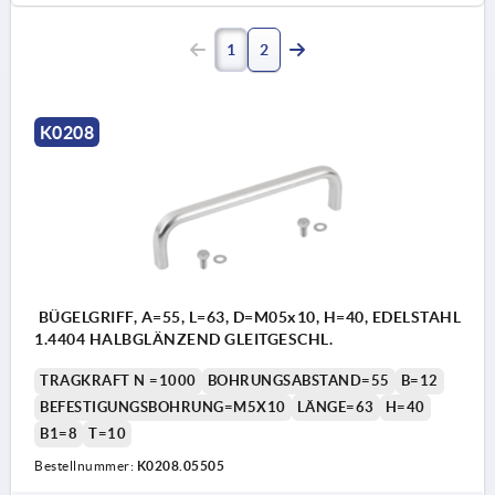
1
2
K0208
BÜGELGRIFF, A=55, L=63, D=M05x10, H=40, EDELSTAHL
1.4404 HALBGLÄNZEND GLEITGESCHL.
TRAGKRAFT N =1000
BOHRUNGSABSTAND=55
B=12
BEFESTIGUNGSBOHRUNG=M5X10
LÄNGE=63
H=40
B1=8
T=10
Bestellnummer:
K0208.05505