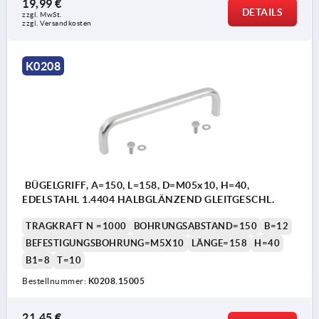
19,99 €
DETAILS
zzgl. MwSt.
zzgl. Versandkosten
K0208
BÜGELGRIFF, A=150, L=158, D=M05x10, H=40,
EDELSTAHL 1.4404 HALBGLÄNZEND GLEITGESCHL.
TRAGKRAFT N =1000
BOHRUNGSABSTAND=150
B=12
BEFESTIGUNGSBOHRUNG=M5X10
LÄNGE=158
H=40
B1=8
T=10
Bestellnummer:
K0208.15005
21,45 €