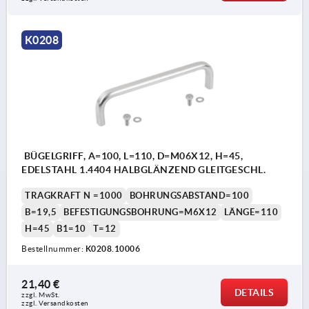
K0208
BÜGELGRIFF, A=100, L=110, D=M06X12, H=45,
EDELSTAHL 1.4404 HALBGLÄNZEND GLEITGESCHL.
TRAGKRAFT N =1000
BOHRUNGSABSTAND=100
B=19,5
BEFESTIGUNGSBOHRUNG=M6X12
LÄNGE=110
H=45
B1=10
T=12
Bestellnummer:
K0208.10006
21,40 €
DETAILS
zzgl. MwSt.
zzgl. Versandkosten