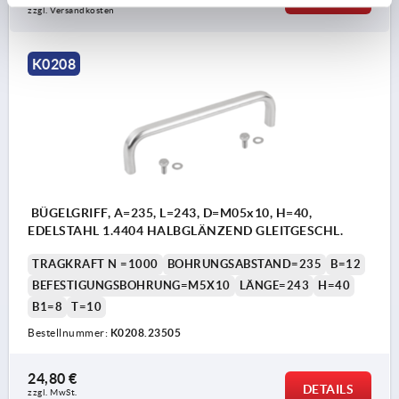
zzgl. Versandkosten
K0208
BÜGELGRIFF, A=235, L=243, D=M05x10, H=40,
EDELSTAHL 1.4404 HALBGLÄNZEND GLEITGESCHL.
TRAGKRAFT N =1000
BOHRUNGSABSTAND=235
B=12
BEFESTIGUNGSBOHRUNG=M5X10
LÄNGE=243
H=40
B1=8
T=10
Bestellnummer:
K0208.23505
24,80 €
DETAILS
zzgl. MwSt.