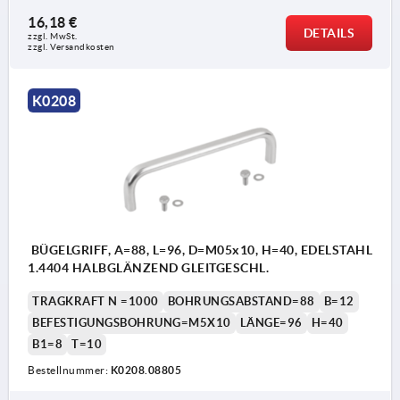
16,18 €
DETAILS
zzgl. MwSt.
zzgl. Versandkosten
K0208
BÜGELGRIFF, A=88, L=96, D=M05x10, H=40, EDELSTAHL
1.4404 HALBGLÄNZEND GLEITGESCHL.
TRAGKRAFT N =1000
BOHRUNGSABSTAND=88
B=12
BEFESTIGUNGSBOHRUNG=M5X10
LÄNGE=96
H=40
B1=8
T=10
Bestellnummer:
K0208.08805