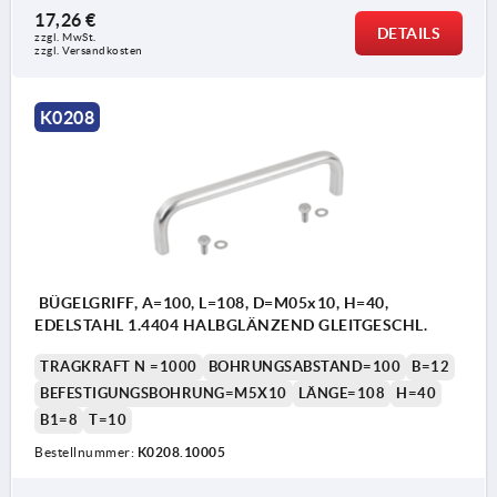
17,26 €
DETAILS
zzgl. MwSt.
zzgl. Versandkosten
K0208
BÜGELGRIFF, A=100, L=108, D=M05x10, H=40,
EDELSTAHL 1.4404 HALBGLÄNZEND GLEITGESCHL.
TRAGKRAFT N =1000
BOHRUNGSABSTAND=100
B=12
BEFESTIGUNGSBOHRUNG=M5X10
LÄNGE=108
H=40
B1=8
T=10
Bestellnummer:
K0208.10005