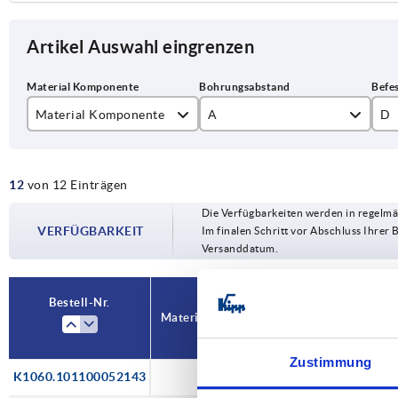
Artikel Auswahl eingrenzen
Material Komponente
A
D
Edelstahl
100
6
12
von 12 Einträgen
120
7
Die Verfügbarkeiten werden in regelmä
140
9
VERFÜGBARKEIT
Im finalen Schritt vor Abschluss Ihrer 
Versanddatum.
M
M
Bestell-Nr.
Material Komponente
A
D
M
Zustimmung
K1060.101100052143
—
100
6