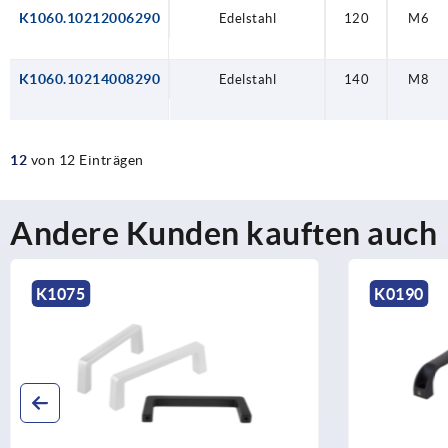
K1060.10212006290
Edelstahl
120
M6
K1060.10214008290
Edelstahl
140
M8
12
von 12 Einträgen
Andere Kunden kauften auch
K1075
K0190