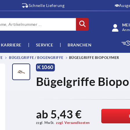
Schnelle Lieferung
Ausge
ME
Anme
KARRIERE
SERVICE
BRANCHEN
FE
BÜGELGRIFFE / BOGENGRIFFE
BÜGELGRIFFE BIOPOLYMER
K1060
Bügelgriffe Biop
ab
5,43 €
zzgl. MwSt.
zzgl. Versandkosten