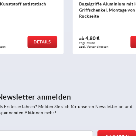
ststoff antistatisch
Bügelgriffe Aluminium mit Kuns
Griffschenkel, Montage von der
Rückseite
ab
4,80 €
DETAILS
DE
zzgl. MwSt.
zzgl. Versandkosten
 Newsletter anmelden
s Erstes erfahren? Melden Sie sich für unseren Newsletter an und
e spannenden Aktionen mehr!