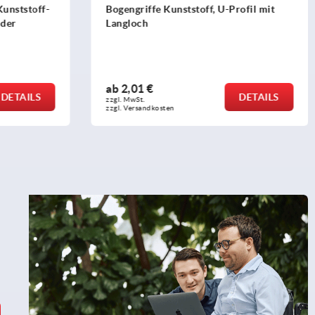
tstoff-
Bogengriffe Kunststoff, U-Profil mit
Langloch
ab
2,01 €
TAILS
DETAILS
zzgl. MwSt.
zzgl. Versandkosten