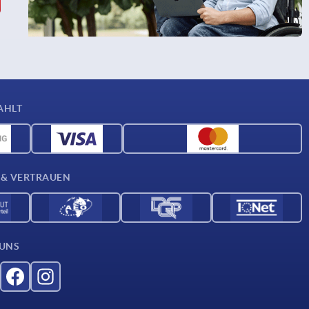
AHLT
 & VERTRAUEN
 UNS