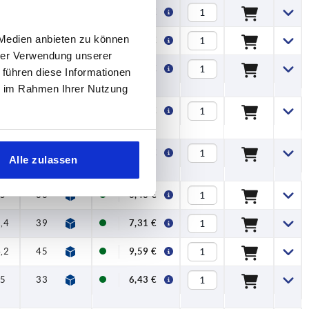
,4
39
24
—
6,31 €
 Medien anbieten zu können
,2
45
28
—
8,27 €
hrer Verwendung unserer
,5
33
20
—
5,43 €
 führen diese Informationen
ie im Rahmen Ihrer Nutzung
,4
39
24
—
6,31 €
,2
45
28
—
8,27 €
Alle zulassen
,5
33
20
9
6,43 €
,4
39
24
12
7,31 €
,2
45
28
12
9,59 €
,5
33
20
9
6,43 €