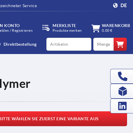
DE
zeichneter Service
IN KONTO
MERKLISTE
WARENKORB
lden / Registrieren
Produkte merken
0,00 €
productCode
qty
Direktbestellung
olymer
BITTE WÄHLEN SIE ZUERST EINE VARIANTE AUS