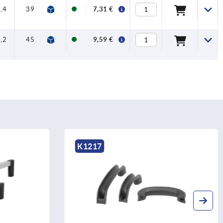
,4
39
24
12
7,31 €
,2
45
28
12
9,59 €
K1217