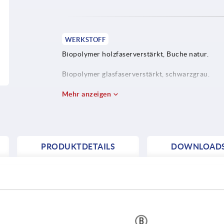
WERKSTOFF
Biopolymer holzfaserverstärkt, Buche natur.
Biopolymer glasfaserverstärkt, schwarzgrau.
Buchse Edelstahl 1.4305.
Mehr anzeigen
PRODUKTDETAILS
DOWNLOAD