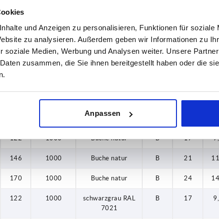
146
1000
Buche natur
A
21
11
Cookies
nhalte und Anzeigen zu personalisieren, Funktionen für soziale
170
1000
Buche natur
A
24
14
Website zu analysieren. Außerdem geben wir Informationen zu I
122
1000
schwarzgrau RAL
A
17
9
r soziale Medien, Werbung und Analysen weiter. Unsere Partner
7021
 Daten zusammen, die Sie ihnen bereitgestellt haben oder die s
n.
146
1000
schwarzgrau RAL
A
21
11
7021
170
1000
schwarzgrau RAL
A
24
14
Anpassen
7021
122
1000
Buche natur
B
17
9
146
1000
Buche natur
B
21
11
170
1000
Buche natur
B
24
14
122
1000
schwarzgrau RAL
B
17
9
7021