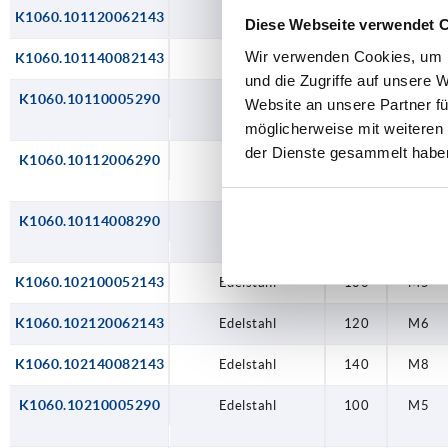
K1060.101120062143
—
120
7
Diese Webseite verwendet 
Wir verwenden Cookies, um I
K1060.101140082143
—
140
9
und die Zugriffe auf unsere 
K1060.10110005290
—
100
6
Website an unsere Partner fü
möglicherweise mit weiteren
der Dienste gesammelt habe
K1060.10112006290
—
120
7
K1060.10114008290
—
140
9
K1060.102100052143
Edelstahl
100
M5
K1060.102120062143
Edelstahl
120
M6
K1060.102140082143
Edelstahl
140
M8
K1060.10210005290
Edelstahl
100
M5