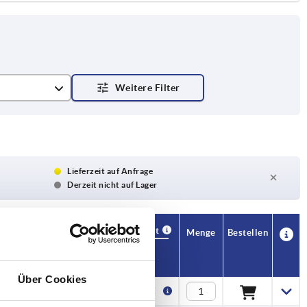
Lieferzeit auf Anfrage
Derzeit nicht auf Lager
Verfügbarkeit
CAD
Menge
Bestellen
C
H
S
T
Preis
Über Cookies
,5
33
20
—
5,43 €