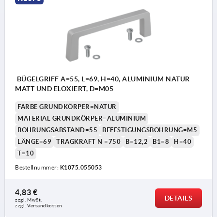
BÜGELGRIFF A=55, L=69, H=40, ALUMINIUM NATUR
MATT UND ELOXIERT, D=M05
FARBE GRUNDKÖRPER=NATUR
MATERIAL GRUNDKÖRPER=ALUMINIUM
BOHRUNGSABSTAND=55
BEFESTIGUNGSBOHRUNG=M5
LÄNGE=69
TRAGKRAFT N =750
B=12,2
B1=8
H=40
T=10
Bestellnummer:
K1075.055053
4,83 €
DETAILS
zzgl. MwSt.
zzgl. Versandkosten