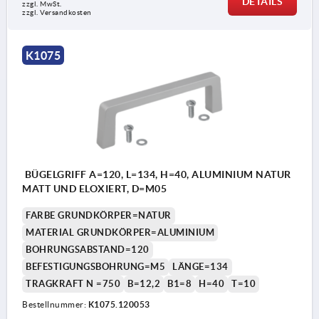
DETAILS
zzgl. MwSt.
zzgl. Versandkosten
K1075
BÜGELGRIFF A=120, L=134, H=40, ALUMINIUM NATUR
MATT UND ELOXIERT, D=M05
FARBE GRUNDKÖRPER=NATUR
MATERIAL GRUNDKÖRPER=ALUMINIUM
BOHRUNGSABSTAND=120
BEFESTIGUNGSBOHRUNG=M5
LÄNGE=134
TRAGKRAFT N =750
B=12,2
B1=8
H=40
T=10
Bestellnummer:
K1075.120053