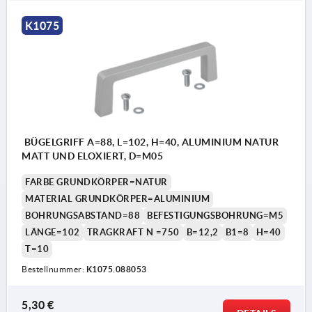
K1075
BÜGELGRIFF A=88, L=102, H=40, ALUMINIUM NATUR
MATT UND ELOXIERT, D=M05
FARBE GRUNDKÖRPER=NATUR
MATERIAL GRUNDKÖRPER=ALUMINIUM
BOHRUNGSABSTAND=88
BEFESTIGUNGSBOHRUNG=M5
LÄNGE=102
TRAGKRAFT N =750
B=12,2
B1=8
H=40
T=10
Bestellnummer:
K1075.088053
5,30 €