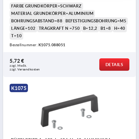
FARBE GRUNDKÖRPER=SCHWARZ
MATERIAL GRUNDKÖRPER=ALUMINIUM
BOHRUNGSABSTAND=88
BEFESTIGUNGSBOHRUNG=M5
LÄNGE=102
TRAGKRAFT N =750
B=12,2
B1=8
H=40
T=10
Bestellnummer:
K1075.088051
5,72 €
DETAILS
zzgl. MwSt.
zzgl. Versandkosten
K1075