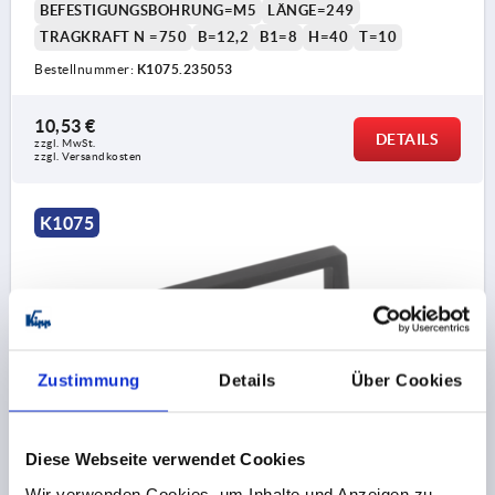
BEFESTIGUNGSBOHRUNG=M5
LÄNGE=249
TRAGKRAFT N =750
B=12,2
B1=8
H=40
T=10
Bestellnummer:
K1075.235053
10,53 €
DETAILS
zzgl. MwSt.
zzgl. Versandkosten
K1075
Zustimmung
Details
Über Cookies
BÜGELGRIFF A=55, L=69, H=40, ALUMINIUM SCHWARZ
MATT UND ELOXIERT, D=M05
Diese Webseite verwendet Cookies
FARBE GRUNDKÖRPER=SCHWARZ
Wir verwenden Cookies, um Inhalte und Anzeigen zu