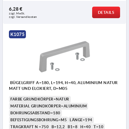
6,28 €
DETAILS
zzgl. MwSt.
zzgl. Versandkosten
K1075
BÜGELGRIFF A=180, L=194, H=40, ALUMINIUM NATUR
MATT UND ELOXIERT, D=M05
FARBE GRUNDKÖRPER=NATUR
MATERIAL GRUNDKÖRPER=ALUMINIUM
BOHRUNGSABSTAND=180
BEFESTIGUNGSBOHRUNG=M5
LÄNGE=194
TRAGKRAFT N =750
B=12,2
B1=8
H=40
T=10