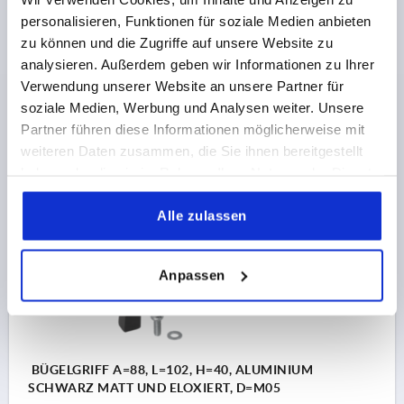
MATERIAL GRUNDKÖRPER=ALUMINIUM
personalisieren, Funktionen für soziale Medien anbieten
BOHRUNGSABSTAND=55
BEFESTIGUNGSBOHRUNG=M5
zu können und die Zugriffe auf unsere Website zu
LÄNGE=69
TRAGKRAFT N =750
B=12,2
B1=8
H=40
analysieren. Außerdem geben wir Informationen zu Ihrer
T=10
Verwendung unserer Website an unsere Partner für
Bestellnummer:
K1075.055051
soziale Medien, Werbung und Analysen weiter. Unsere
Partner führen diese Informationen möglicherweise mit
5,30 €
weiteren Daten zusammen, die Sie ihnen bereitgestellt
DETAILS
zzgl. MwSt.
zzgl. Versandkosten
haben oder die sie im Rahmen Ihrer Nutzung der Dienste
gesammelt haben.
Alle zulassen
K1075
Anpassen
BÜGELGRIFF A=88, L=102, H=40, ALUMINIUM
SCHWARZ MATT UND ELOXIERT, D=M05