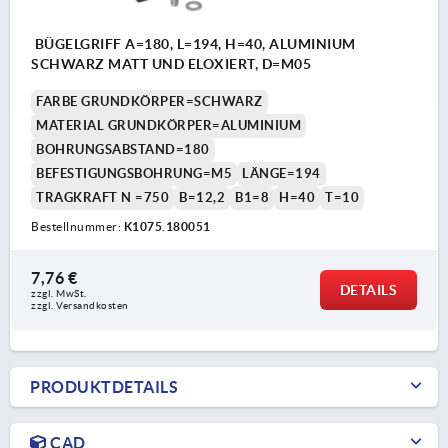
BÜGELGRIFF A=180, L=194, H=40, ALUMINIUM
SCHWARZ MATT UND ELOXIERT, D=M05
FARBE GRUNDKÖRPER=SCHWARZ
MATERIAL GRUNDKÖRPER=ALUMINIUM
BOHRUNGSABSTAND=180
BEFESTIGUNGSBOHRUNG=M5
LÄNGE=194
TRAGKRAFT N =750
B=12,2
B1=8
H=40
T=10
Bestellnummer:
K1075.180051
7,76 €
DETAILS
zzgl. MwSt.
zzgl. Versandkosten
PRODUKTDETAILS
CAD