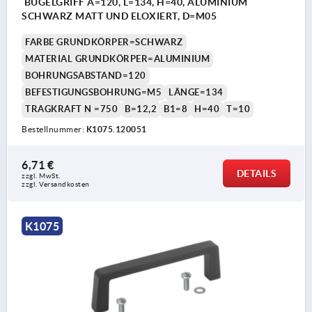
BÜGELGRIFF A=120, L=134, H=40, ALUMINIUM
SCHWARZ MATT UND ELOXIERT, D=M05
FARBE GRUNDKÖRPER=SCHWARZ
MATERIAL GRUNDKÖRPER=ALUMINIUM
BOHRUNGSABSTAND=120
BEFESTIGUNGSBOHRUNG=M5
LÄNGE=134
TRAGKRAFT N =750
B=12,2
B1=8
H=40
T=10
Bestellnummer:
K1075.120051
6,71 €
DETAILS
zzgl. MwSt.
zzgl. Versandkosten
K1075