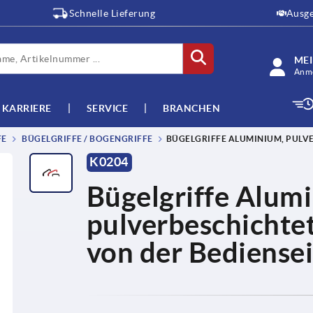
Schnelle Lieferung
Ausge
ME
Anme
KARRIERE
SERVICE
BRANCHEN
FE
BÜGELGRIFFE / BOGENGRIFFE
BÜGELGRIFFE ALUMINIUM, PULVE
K0204
Bügelgriffe Alum
pulverbeschichtet
von der Bediensei