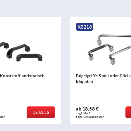
0218
K2292
gelgriffe Stahl oder Edelstahl rund
Fingergriffe Kunst
appbar
b
18,58 €
ab
1,73 €
DETAILS
l. MwSt.
zzgl. MwSt.
l. Versandkosten
zzgl. Versandkosten