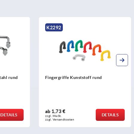
K1092
stoff rund
Bügelgriffe Kunststoff schmal
ab
3,10 €
DETAILS
DETAI
zzgl. MwSt.
zzgl. Versandkosten