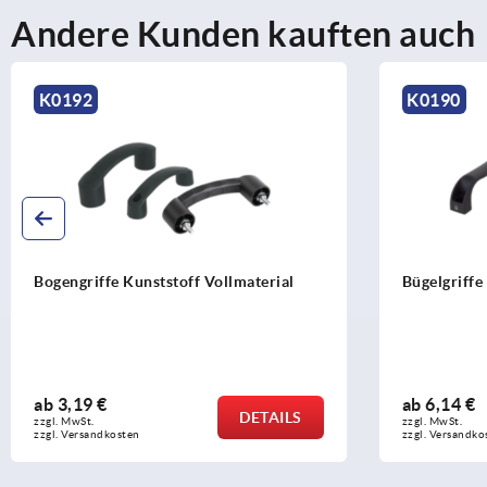
Andere Kunden kauften auch
K0190
K
Bügelgriffe Kunststoff antistatisch
Bü
kl
ab
6,14 €
a
DETAILS
zzgl. MwSt.
zzg
zzgl. Versandkosten
zzg