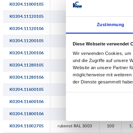
K0204.11000105
schwarz
100
5
K0204.11120105
schwarz
112
5
Zustimmung
K0204.11120106
schwarz
112
6
K0204.11200105
schwarz
120
5
Diese Webseite verwendet 
K0204.11200106
schwarz
120
6
Wir verwenden Cookies, um I
und die Zugriffe auf unsere 
K0204.11280105
schwarz
128
5
Website an unsere Partner fü
möglicherweise mit weiteren
K0204.11280106
schwarz
128
6
der Dienste gesammelt habe
K0204.11600105
schwarz
160
5
K0204.11600106
schwarz
160
6
K0204.11800106
schwarz
180
6
K0204.11002705
rubinrot RAL 3003
100
5