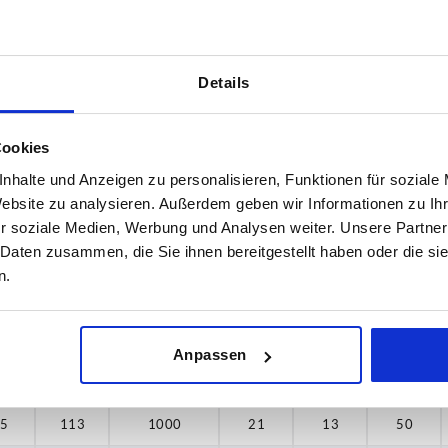
,5
113
1000
21
13
50
173
,5
125
1000
21
13
50
177
Details
,6
129
1000
25
17
55
197
,5
133
1000
21
13
50
Cookies
,6
137
1000
25
17
55
nhalte und Anzeigen zu personalisieren, Funktionen für soziale
Website zu analysieren. Außerdem geben wir Informationen zu I
,5
141
1000
21
13
50
r soziale Medien, Werbung und Analysen weiter. Unsere Partner
 Daten zusammen, die Sie ihnen bereitgestellt haben oder die s
,6
145
1000
25
17
55
n.
,5
173
1000
21
13
50
,6
177
1000
25
17
55
Anpassen
,6
197
1000
25
17
55
,5
113
1000
21
13
50