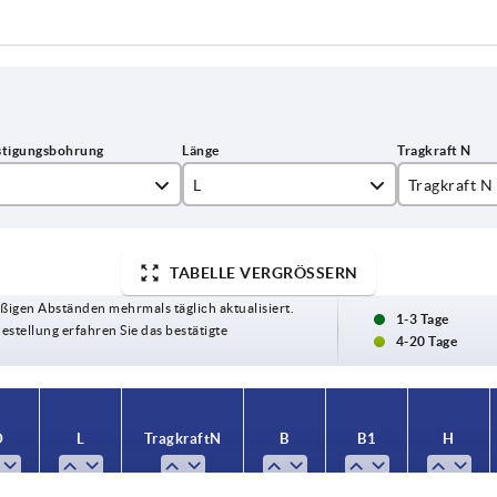
L
Tragkraft N
5
113
1000
TABELLE VERGRÖSSERN
6
125
ßigen Abständen mehrmals täglich aktualisiert.
129
1-3 Tage
Bestellung erfahren Sie das bestätigte
4-20 Tage
133
137
D
L
Tragkraft N
B
B1
H
141
145