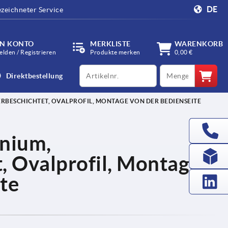
DE
zeichneter Service
IN KONTO
MERKLISTE
WARENKORB
lden / Registrieren
Produkte merken
0,00 €
productCode
qty
Direktbestellung
RBESCHICHTET, OVALPROFIL, MONTAGE VON DER BEDIENSEITE
inium,
, Ovalprofil, Montage
te