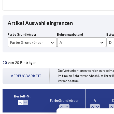
Artikel Auswahl eingrenzen
Farbe Grundkörper
A
D
rubinrot RAL 3003
100
5,
20
von 20 Einträgen
schwarz
112
6,
Die Verfügbarkeiten werden in regelmä
120
VERFÜGBARKEIT
Im finalen Schritt vor Abschluss Ihrer 
Versanddatum.
128
160
Bestell-Nr.
Farbe Grundkörper
A
180