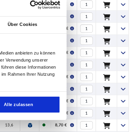
13,6
8,70 €
13,6
8,90 €
Über Cookies
11
10,31 €
13,6
9,10 €
11
 Medien anbieten zu können
10,57 €
hrer Verwendung unserer
13,6
9,30 €
 führen diese Informationen
ie im Rahmen Ihrer Nutzung
11
10,69 €
13,6
9,98 €
11
11,58 €
Alle zulassen
11
11,79 €
13,6
8,70 €