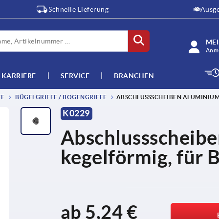
Schnelle Lieferung
Ausge
ME
Anme
KARRIERE
SERVICE
BRANCHEN
FE
BÜGELGRIFFE / BOGENGRIFFE
ABSCHLUSSSCHEIBEN ALUMINIUM
K0229
Abschlussscheibe
kegelförmig, für 
ab
5,24 €