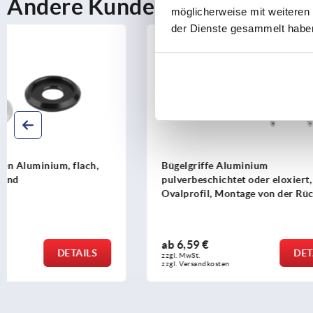
Andere Kunden kauften auch
möglicherweise mit weiteren
der Dienste gesammelt habe
K0204
K0216
Bügelgriffe Aluminium
Bügelgriffe
pulverbeschichtet oder eloxiert,
Griffschenk
Ovalprofil, Montage von der Rückseite
Bedienseite
ab
6,59 €
ab
7,22 €
DETAILS
zzgl. MwSt.
zzgl. MwSt.
zzgl. Versandkosten
zzgl. Versandko