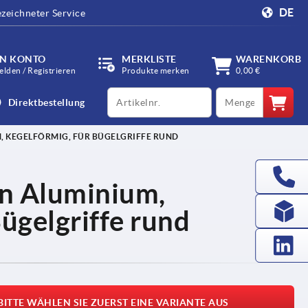
DE
zeichneter Service
IN KONTO
MERKLISTE
WARENKORB
lden / Registrieren
Produkte merken
0,00 €
productCode
qty
Direktbestellung
, KEGELFÖRMIG, FÜR BÜGELGRIFFE RUND
n Aluminium,
Bügelgriffe rund
BITTE WÄHLEN SIE ZUERST EINE VARIANTE AUS