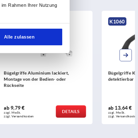
ie im Rahmen Ihrer Nutzung
K1060
Alle zulassen
ert,
Bügelgriffe Kunststoff metall-
er
detektierbar
ab
13,64 €
DETAILS
DETAILS
zzgl. MwSt.
zzgl. Versandkosten