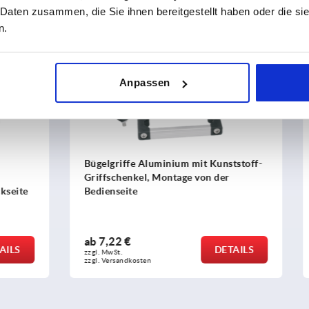
 Daten zusammen, die Sie ihnen bereitgestellt haben oder die s
n.
K1641
Anpassen
 Aluminium mit Kunststoff-
Bügelgriffe Aluminium lacki
el, Montage von der
Montage von der Bedien- od
Rückseite
ab
9,79 €
DETAILS
zzgl. MwSt.
sten
zzgl. Versandkosten