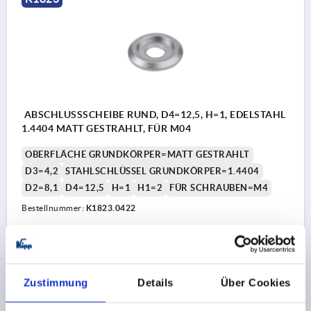
ABSCHLUSSSCHEIBE RUND, D4=12,5, H=1, EDELSTAHL
1.4404 MATT GESTRAHLT, FÜR M04
OBERFLÄCHE GRUNDKÖRPER=MATT GESTRAHLT
D3=4,2
STAHLSCHLÜSSEL GRUNDKÖRPER=1.4404
D2=8,1
D4=12,5
H=1
H1=2
FÜR SCHRAUBEN=M4
Bestellnummer:
K1823.0422
1,39 €
DETAILS
zzgl. MwSt.
zzgl. Versandkosten
Zustimmung
Details
Über Cookies
K1823