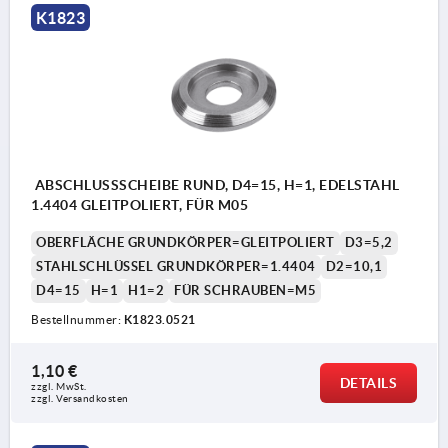
K1823
ABSCHLUSSSCHEIBE RUND, D4=15, H=1, EDELSTAHL
1.4404 GLEITPOLIERT, FÜR M05
OBERFLÄCHE GRUNDKÖRPER=GLEITPOLIERT
D3=5,2
STAHLSCHLÜSSEL GRUNDKÖRPER=1.4404
D2=10,1
D4=15
H=1
H1=2
FÜR SCHRAUBEN=M5
Bestellnummer:
K1823.0521
1,10 €
DETAILS
zzgl. MwSt.
zzgl. Versandkosten