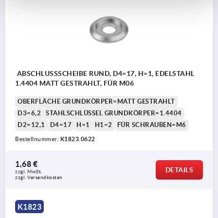
ABSCHLUSSSCHEIBE RUND, D4=17, H=1, EDELSTAHL
1.4404 MATT GESTRAHLT, FÜR M06
OBERFLÄCHE GRUNDKÖRPER=MATT GESTRAHLT
D3=6,2
STAHLSCHLÜSSEL GRUNDKÖRPER=1.4404
D2=12,1
D4=17
H=1
H1=2
FÜR SCHRAUBEN=M6
Bestellnummer:
K1823.0622
1,68 €
DETAILS
zzgl. MwSt.
zzgl. Versandkosten
K1823