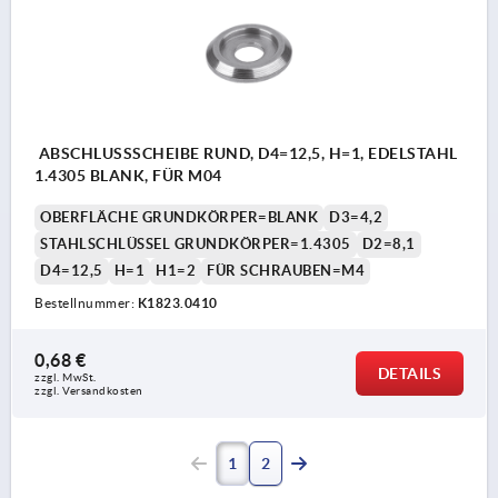
ABSCHLUSSSCHEIBE RUND, D4=12,5, H=1, EDELSTAHL
1.4305 BLANK, FÜR M04
OBERFLÄCHE GRUNDKÖRPER=BLANK
D3=4,2
STAHLSCHLÜSSEL GRUNDKÖRPER=1.4305
D2=8,1
D4=12,5
H=1
H1=2
FÜR SCHRAUBEN=M4
Bestellnummer:
K1823.0410
0,68 €
DETAILS
zzgl. MwSt.
zzgl. Versandkosten
1
2