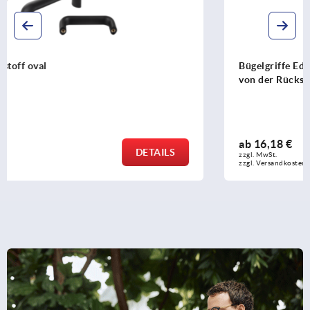
Bügelgriffe Edelstahl 1.4404, Ovalprofil poliert, Montage
von der Rückseite
ab
16,18 €
DETAILS
zzgl. MwSt.
zzgl. Versandkosten