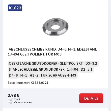
K1823
ABSCHLUSSSCHEIBE RUND, D4=8, H=1, EDELSTAHL
1.4404 GLEITPOLIERT, FÜR M03
OBERFLÄCHE GRUNDKÖRPER=GLEITPOLIERT
D3=3,2
STAHLSCHLÜSSEL GRUNDKÖRPER=1.4404
D2=5,1
D4=8
H=1
H1=2
FÜR SCHRAUBEN=M3
Bestellnummer:
K1823.0321
0,98 €
DETAILS
zzgl. MwSt.
zzgl. Versandkosten