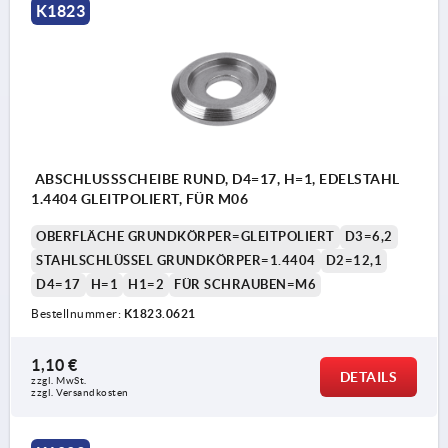
K1823
ABSCHLUSSSCHEIBE RUND, D4=17, H=1, EDELSTAHL
1.4404 GLEITPOLIERT, FÜR M06
OBERFLÄCHE GRUNDKÖRPER=GLEITPOLIERT
D3=6,2
STAHLSCHLÜSSEL GRUNDKÖRPER=1.4404
D2=12,1
D4=17
H=1
H1=2
FÜR SCHRAUBEN=M6
Bestellnummer:
K1823.0621
1,10 €
DETAILS
zzgl. MwSt.
zzgl. Versandkosten