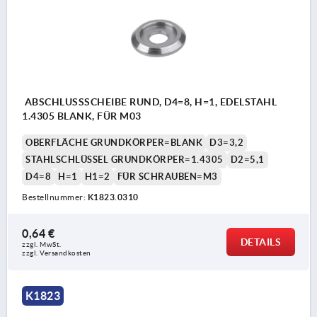
ABSCHLUSSSCHEIBE RUND, D4=8, H=1, EDELSTAHL
1.4305 BLANK, FÜR M03
OBERFLÄCHE GRUNDKÖRPER=BLANK
D3=3,2
STAHLSCHLÜSSEL GRUNDKÖRPER=1.4305
D2=5,1
D4=8
H=1
H1=2
FÜR SCHRAUBEN=M3
Bestellnummer:
K1823.0310
0,64 €
DETAILS
zzgl. MwSt.
zzgl. Versandkosten
K1823