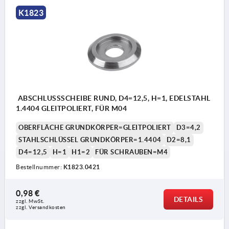
K1823
ABSCHLUSSSCHEIBE RUND, D4=12,5, H=1, EDELSTAHL
1.4404 GLEITPOLIERT, FÜR M04
OBERFLÄCHE GRUNDKÖRPER=GLEITPOLIERT
D3=4,2
STAHLSCHLÜSSEL GRUNDKÖRPER=1.4404
D2=8,1
D4=12,5
H=1
H1=2
FÜR SCHRAUBEN=M4
Bestellnummer:
K1823.0421
0,98 €
DETAILS
zzgl. MwSt.
zzgl. Versandkosten