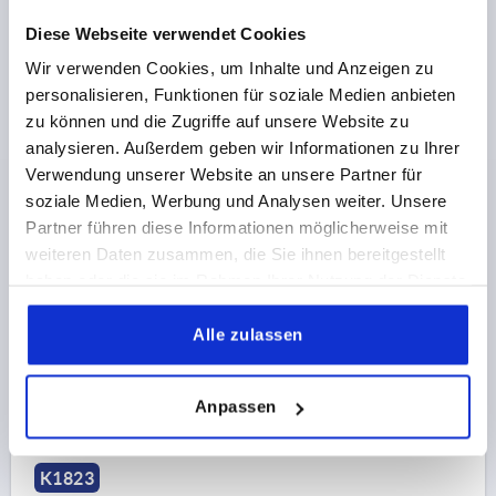
Diese Webseite verwendet Cookies
Wir verwenden Cookies, um Inhalte und Anzeigen zu
personalisieren, Funktionen für soziale Medien anbieten
zu können und die Zugriffe auf unsere Website zu
analysieren. Außerdem geben wir Informationen zu Ihrer
Verwendung unserer Website an unsere Partner für
ABSCHLUSSSCHEIBE RUND, D4=15, H=1, EDELSTAHL
1.4404 MATT GESTRAHLT, FÜR M05
soziale Medien, Werbung und Analysen weiter. Unsere
Partner führen diese Informationen möglicherweise mit
OBERFLÄCHE GRUNDKÖRPER=MATT GESTRAHLT
weiteren Daten zusammen, die Sie ihnen bereitgestellt
D3=5,2
STAHLSCHLÜSSEL GRUNDKÖRPER=1.4404
haben oder die sie im Rahmen Ihrer Nutzung der Dienste
D2=10,1
D4=15
H=1
H1=2
FÜR SCHRAUBEN=M5
gesammelt haben.
Bestellnummer:
K1823.0522
Alle zulassen
1,68 €
DETAILS
zzgl. MwSt.
Anpassen
zzgl. Versandkosten
K1823