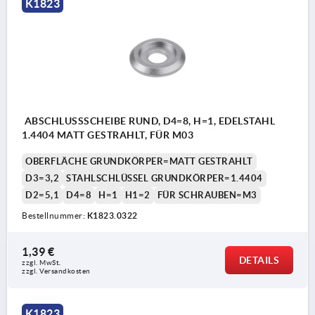
K1823
ABSCHLUSSSCHEIBE RUND, D4=8, H=1, EDELSTAHL
1.4404 MATT GESTRAHLT, FÜR M03
OBERFLÄCHE GRUNDKÖRPER=MATT GESTRAHLT
D3=3,2
STAHLSCHLÜSSEL GRUNDKÖRPER=1.4404
D2=5,1
D4=8
H=1
H1=2
FÜR SCHRAUBEN=M3
Bestellnummer:
K1823.0322
1,39 €
DETAILS
zzgl. MwSt.
zzgl. Versandkosten
K1823